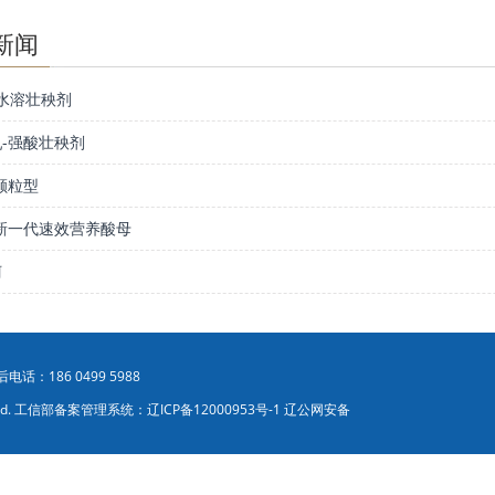
新闻
全水溶壮秧剂
-强酸壮秧剂
颗粒型
新一代速效营养酸母
柯
：186 0499 5988
erved. 工信部备案管理系统：
辽ICP备12000953号-1 辽公网安备