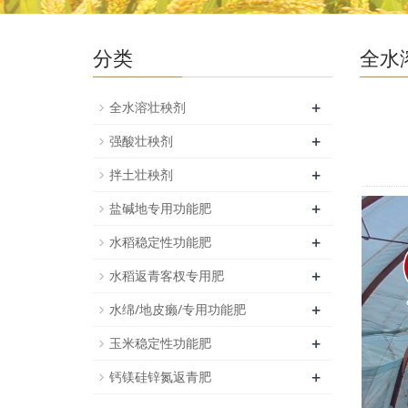
分类
全水
+
全水溶壮秧剂
+
强酸壮秧剂
+
拌土壮秧剂
+
盐碱地专用功能肥
+
水稻稳定性功能肥
+
水稻返青客杈专用肥
+
水绵/地皮癞/专用功能肥
+
玉米稳定性功能肥
+
钙镁硅锌氮返青肥