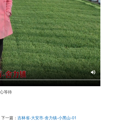
心等待
下一篇：
吉林省-大安市-舍力镇-小黑山-01